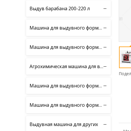
Выдув барабана 200-220 л
Машина для выдувного формования бутылок моторного масла
Машина для выдувного формования бутылок Daily Chemical
Агрохимическая машина для выдувного формования бутылок
Подел
Машина для выдувного формования бутылок пищевой промышленности
Машина для выдувного формования детских игрушек
Выдувная машина для других