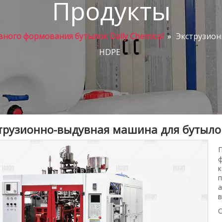
Продукты
ного формования бутылок Daily Chemical
»
Экструзион
HDPE
трузионно-выдувная машина для бутыл
П
ф
к
п
а
в