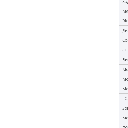
Хо
Ма
ЭК
Ди
Со
(H
Ви
Мо
Мо
Мо
ГО
Зо
Мо
ПО