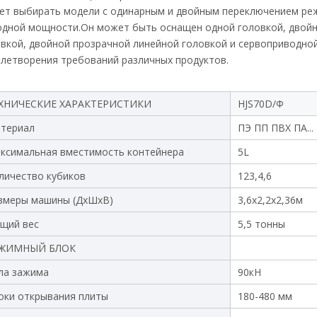
ет выбирать модели с одинарным и двойным переключением реж
одной мощности.Он может быть оснащен одной головкой, двойн
вкой, двойной прозрачной линейной головкой и сервоприводно
летворения требований различных продуктов.
ХНИЧЕСКИЕ ХАРАКТЕРИСТИКИ
HJS70D/Ф
териал
ПЭ ПП ПВХ ПА...
ксимальная вместимость контейнера
5L
личество кубиков
123,4,6
змеры машины (ДxШxВ)
3,6х2,2х2,36м
щий вес
5,5 тонны
ЖИМНЫЙ БЛОК
ла зажима
90кН
оки открывания плиты
180-480 мм