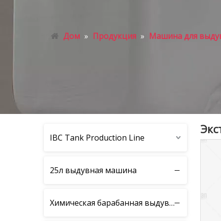
Дом
»
Продукция
»
Машина для выдув
Экс
IBC Tank Production Line
25л выдувная машина
Химическая барабанная выдувная машина