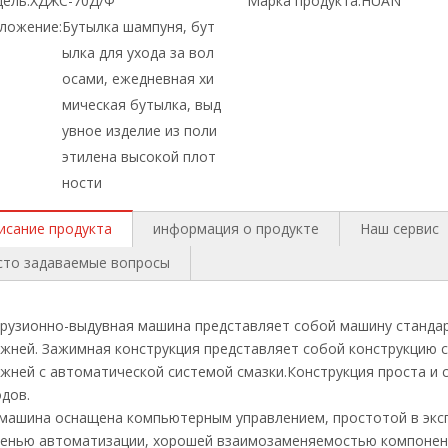
ель:
ХДЖС-70Д/Ф
Марка продукта:
HUAN
ложение:
Бутылка шампуня, бут
ылка для ухода за вол
осами, ежедневная хи
мическая бутылка, выд
увное изделие из поли
этилена высокой плот
ности
исание продукта
информация о продукте
Наш сервис
сто задаваемые вопросы
рузионно-выдувная машина представляет собой машину стандар
жней. Зажимная конструкция представляет собой конструкцию с
жней с автоматической системой смазки.Конструкция проста и 
дов.
 машина оснащена компьютерным управлением, простотой в экс
пенью автоматизации, хорошей взаимозаменяемостью компонент