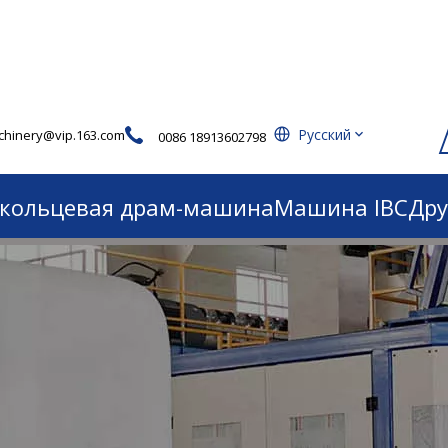
Pусский
hinery@vip.163.com
0086 18913602798
-кольцевая драм-машина
Машина IBC
Дру