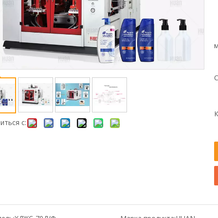
м
С
К
иться с: