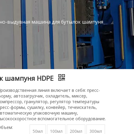
но-выдувная машина для бутылок шампуня
ок шампуня HDPE
роизводственная линия включает в себя: пресс-
орму, автозагрузчик, охладитель, миксер,
омпрессор, гранулятор, регулятор температуры
ресс-формы, сушилку, конвейер, течеискатель,
втоматическую упаковочную машину,
ысокоскоростное вспомогательное оборудование.
Объем:
50мл
100мл
200мл
300мл