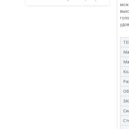
мож
вых
голо
удов
ТЕ
Ма
Ма
Ко
Ра
Об
ЗА
Си
Ст