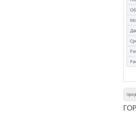
Об
Мо
Да
Ср
Ра
Ра
пре
ГО