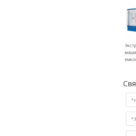
Экст
маши
емко
Свя