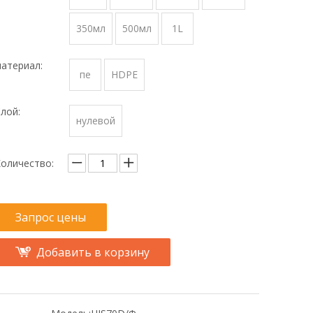
350мл
500мл
1L
атериал:
пе
HDPE
лой:
нулевой
оличество:
Запрос цены
Добавить в корзину