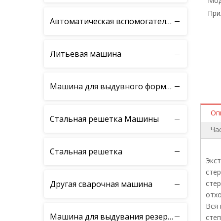
Мод
При
Автоматическая вспомогательная машина
Литьевая машина
Машина для выдувного формования ПЭТ-бутылок
Оп
Стальная решетка Машины
Ча
Стальная решетка
Экст
стер
Другая сварочная машина
стер
отхо
Вся
Машина для выдувания резервуаров IBC
сте