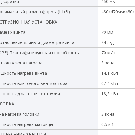
д каретки
450 мм
ксимальный размер формы (ШхВ)
430х470мм/430
СТРУЗИОННАЯ УСТАНОВКА
аметр винта
70 мм
отношение длины и диаметра винта
24 л/д
DPE) Пластифицирующая способность
70 кг/ч
нтовая зона нагрева
3 зона
щность нагрева винта
14,1 кВт
щность винтового вентилятора
0,14 кВт
щность двигателя экструзии
18,5 кВт
ЛОВКА
на нагрева головки
3 зона
щность нагрева матрицы
6,5 кВт
ТРЕБЛЕНИЕ ЭНЕРГИИ