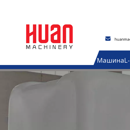
huanmac
Дом
О
Джерри Ман Машина
L