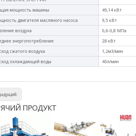
щая мощность машины
49,14 кВт
щность двигателя масляного насоса
9,5 кВт
вление воздуха
0,6-0,8 МПа
еднее энергопотребление
28 кВт
сход сжатого воздуха
1,2м3/мин
сход охлаждающей воды
40л/мин
дыдущий:
РЯЧИЙ ПРОДУКТ